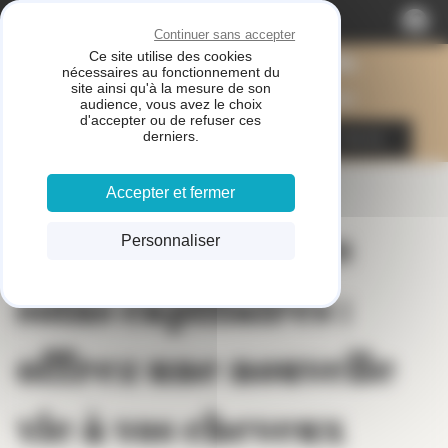
Panneau de gestion des cookies
Votre salon de coiffure Lescar 64230
Continuer sans accepter
Anabela
Ce site utilise des cookies
nécessaires au fonctionnement du
site ainsi qu'à la mesure de son
Coiffure
audience, vous avez le choix
d'accepter ou de refuser ces
derniers.
05 59 77 86 34
Accepter et fermer
L'importance des
Personnaliser
soins capillaires :
offrez une nouvelle
vie à vos cheveux