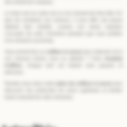
des meilleures marques.
Le rituel soin en salon est un vrai moment de bien-être. En
plus de revitaliser vos cheveux, il vous offre une pause
détente bien méritée. Laissez nos mains expertes
s’occuper de votre chevelure pendant que vous profitez
d’un moment cocooning.
Vous recherchez un
coiffeur à Lescar
pour redonner vie à
vos cheveux ternes, secs ou abîmés ? Chez
Anabela
Coiffure
, chaque soin est réalisé avec passion et
précision.
Rendez-vous dans notre
salon de coiffure à Lescar
pour
découvrir nos protocoles de soins capillaires et révéler
toute la beauté de votre chevelure.