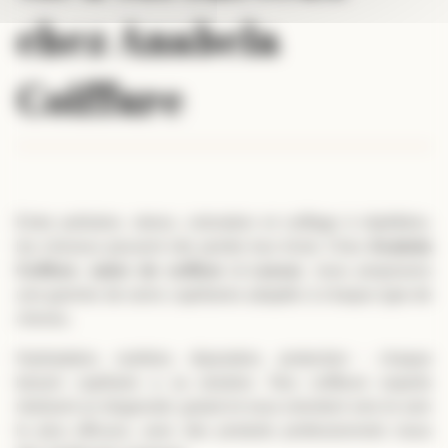
chez Anabela
Coiffure
Entre pollution, stress, coloration et coiffage à répétition,
les cheveux peuvent vite perdre leur éclat. Chez
Anabela
Coiffure
,
salon de coiffure à Lescar
, nous proposons
une gamme de soins capillaires adaptés à chaque type de
cheveu.
Hydratation, nutrition, réparation, protection : chaque
besoin capillaire a sa solution. Nos coiffeurs experts
réalisent un diagnostic gratuit et vous orientent vers le soin
le plus efficace, avec des produits professionnels issus